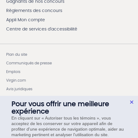
Gagnants de nos concours
Règlements des concours
Appli Mon compte
Centre de services d'accessibilité
Plan du site
Communiqués de presse
Emplois
Virgin.com
Avis juridiques
Vie privée et sécurité
Pour vous offrir une meilleure
Droits des Membres selon le Code des services sans fil
expérience
Paramètres des témoins
En cliquant sur « Autoriser tous les témoins », vous
acceptez de les conserver sur votre appareil afin de
Droits des Membres selon le Code sur les services Internet 
profiter d'une expérience de navigation optimale, aider au
simplifié
marketing pertinent et analyser l'utilisation du site.