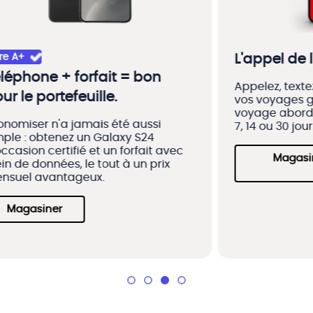
L'appel de l'aventure !
T
i
Appelez, textez et partagez pendant
m
vos voyages grâce à un Passeport
voyage abordable d'une durée de 3,
Ac
7, 14 ou 30 jours.
ra
Magasinez les Passeports
voyage