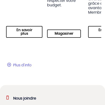
respecter votre
grâce au
budget.
avantag
Membre.
En savoir
En 
plus
Magasiner
p
Plus d'info
Nous joindre