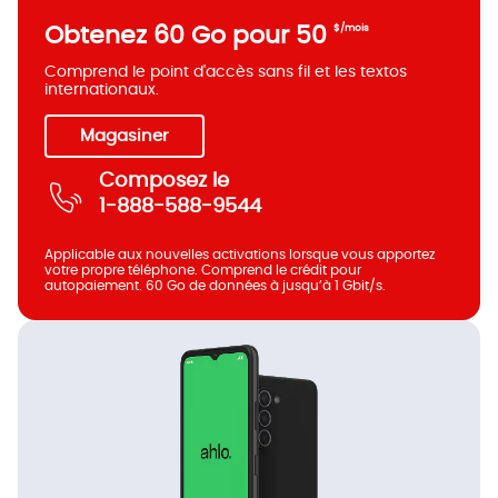
$
Obtenez 60 Go pour 50
$/mois
par
Comprend le point d'accès sans fil et les textos
internationaux.
mois
Magasiner
Composez le
1-888-588-9544
Applicable aux nouvelles activations lorsque vous apportez
votre propre téléphone. Comprend le crédit pour
autopaiement. 60 Go de données à jusqu’à 1 Gbit/s.