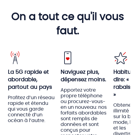
On a tout ce qu'il vous
faut.
La 5G rapide et
Naviguez plus,
Habitue
abordable,
dépensez moins.
dire: « J
partout au pays
rabais 
Apportez votre
»
propre téléphone
Profitez d’un réseau
ou procurez-vous-
rapide et étendu
Obtenez 
en un nouveau: nos
qui vous garde
illimité 
forfaits abordables
connecté d’un
sur la bou
sont remplis de
océan à l’autre.
mode, le
données et sont
et les
conçus pour
divertis