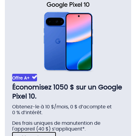
Offre A+
Économisez 1050 $ sur un Google
Pixel 10.
$
Obtenez-le à 10
$/mois
, 0 $ d’acompte et
par
0 % d’intérêt.
mois
Des frais uniques de manutention de
l'appareil (40 $) s’appliquent*.