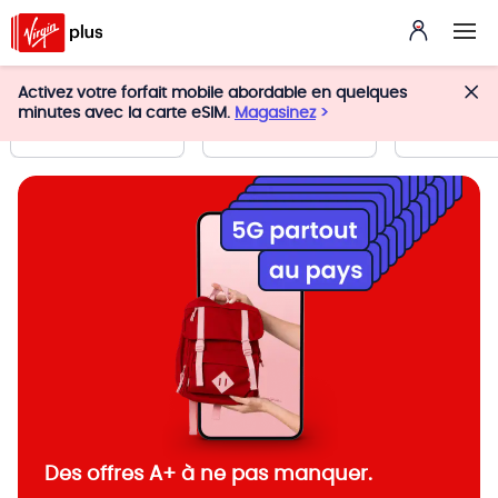
Activez votre forfait mobile abordable en quelques
Avan
minutes avec la carte eSIM.
Magasinez
Téléphones
Forfaits
de m
Des offres A+ à ne pas manquer.