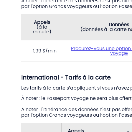
À noter : l'itinérance des données n'est pas off
par l'option Grands voyageurs ou l’option Pass
États-
Unis
Appels
Données
-
(à la
(données à la carte no
Tarifs
minute)
à
la
carte
Procurez-vous une option
1,99 $/min
voyage
International - Tarifs à la carte
Les tarifs à la carte s’appliquent si vous n’ave
À noter : le Passeport voyage ne sera plus offe
À noter : l'itinérance des données n'est pas off
par l'option Grands voyageurs ou l’option Pass
Appels