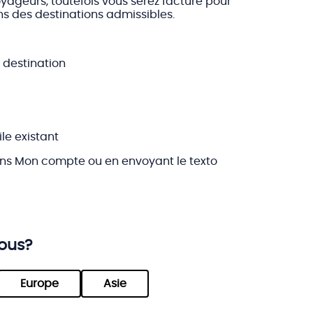
ageurs, toutefois vous serez facturé pour
s des destinations admissibles.
 destination
le existant
ans Mon compte ou en envoyant le texto
vous?
Europe
Asie