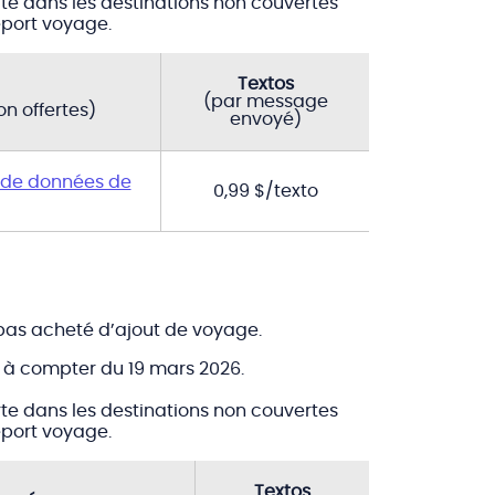
erte dans les destinations non couvertes
eport voyage.
Textos
(par message
n offertes)
envoyé)
 de données de
0,99 $/texto
z pas acheté d’ajout de voyage.
rt à compter du 19 mars 2026.
erte dans les destinations non couvertes
eport voyage.
Textos