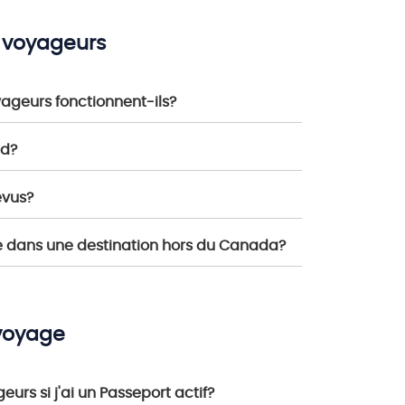
s voyageurs
yageurs fonctionnent-ils?
nd?
évus?
e dans une destination hors du Canada?
 voyage
urs si j'ai un Passeport actif?