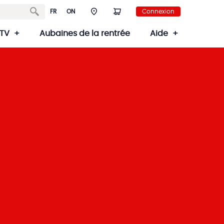
FR
ON
Connexion
TV
Aubaines de la rentrée
Aide