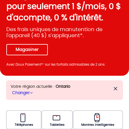
pour seulement 1 $/mois, 0 $
d'acompte, 0 % d'intérêt.
Des frais uniques de manutention de
l'appareil (40 $) s’appliquent*.
Magasiner
Avec Doux Paiement
sur les forfaits admissibles de 2 ans.
MC
Votre région actuelle :
Ontario
Changer
Téléphones
Tablettes
Montres intelligentes