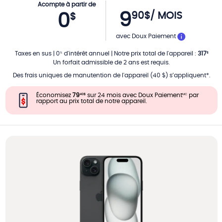
Acompte à partir de
9
90
$
/ MOIS
0
$
PAR MOIS
avec Doux Paiement
Taxes en sus
|
0
d'intérêt annuel
|
Notre prix total de l'appareil
:
317
%
$
Un forfait admissible de 2 ans est requis.
Des frais uniques de manutention de l'appareil (40 $) s’appliquent*.
Économisez
79
sur 24 mois avec Doux Paiement
par
40
$
MC
rapport au prix total de notre appareil.