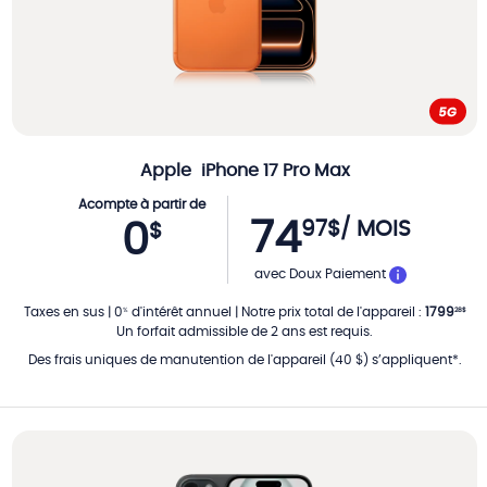
Apple
iPhone 17 Pro Max
Acompte à partir de
74
97
$
/ MOIS
0
$
PAR MOIS
avec Doux Paiement
Taxes en sus
|
0
d'intérêt annuel
|
Notre prix total de l'appareil
:
1799
%
28
$
Un forfait admissible de 2 ans est requis.
Des frais uniques de manutention de l'appareil (40 $) s’appliquent*.