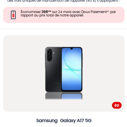
Des frais uniques de manutention de l'appareil (40 $) s’appliquent*.
Économisez
398
sur 24 mois avec Doux Paiement
par
55
$
MC
rapport au prix total de notre appareil.
Samsung
Galaxy A17 5G