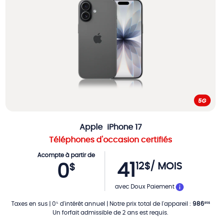
Apple
iPhone 17
Téléphones d'occasion certifiés
Acompte à partir de
41
12
$
/ MOIS
0
$
PAR MOIS
avec Doux Paiement
Taxes en sus
|
0
d'intérêt annuel
|
Notre prix total de l'appareil
:
986
%
85
$
Un forfait admissible de 2 ans est requis.