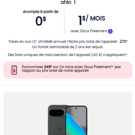
ahlo
1
Acompte à partir de
1
$
/ MOIS
0
$
PAR MOIS
avec Doux Paiement
Taxes en sus
|
0
d'intérêt annuel
|
Notre prix total de l'appareil
:
270
%
$
Un forfait admissible de 2 ans est requis.
Des frais uniques de manutention de l'appareil (40 $) s’appliquent*.
Économisez
246
sur 24 mois avec Doux Paiement
par
$
MC
rapport au prix total de notre appareil.