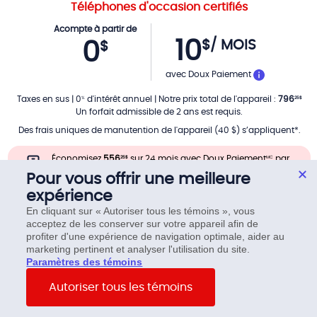
Téléphones d'occasion certifiés
Acompte à partir de
10
$
/ MOIS
0
$
PAR MOIS
avec Doux Paiement
Taxes en sus
|
0
d'intérêt annuel
|
Notre prix total de l'appareil
:
796
%
25
$
Un forfait admissible de 2 ans est requis.
Des frais uniques de manutention de l'appareil (40 $) s’appliquent*.
Économisez
556
sur 24 mois avec Doux Paiement
par
25
$
MC
rapport au prix total de notre appareil.
Pour vous offrir une meilleure
expérience
En cliquant sur « Autoriser tous les témoins », vous
acceptez de les conserver sur votre appareil afin de
profiter d'une expérience de navigation optimale, aider au
marketing pertinent et analyser l'utilisation du site.
Paramètres des témoins
Autoriser tous les témoins