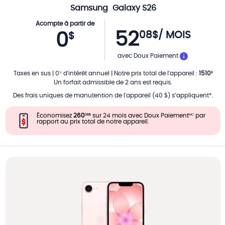
Samsung
Galaxy S26
Acompte à partir de
52
08
$
/ MOIS
0
$
PAR MOIS
avec Doux Paiement
Taxes en sus
|
0
d'intérêt annuel
|
Notre prix total de l'appareil
:
1510
%
$
Un forfait admissible de 2 ans est requis.
Des frais uniques de manutention de l'appareil (40 $) s’appliquent*.
Économisez
260
sur 24 mois avec Doux Paiement
par
08
$
MC
rapport au prix total de notre appareil.