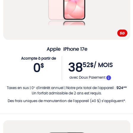
Apple
iPhone 17e
Acompte à partir de
38
52
$
/ MOIS
0
$
PAR MOIS
avec Doux Paiement
Taxes en sus
|
0
d'intérêt annuel
|
Notre prix total de l'appareil
:
924
%
48
$
Un forfait admissible de 2 ans est requis.
Des frais uniques de manutention de l'appareil (40 $) s’appliquent*.