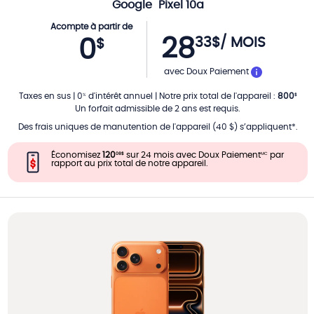
Google
Pixel 10a
Acompte à partir de
28
33
$
/ MOIS
0
$
PAR MOIS
avec Doux Paiement
Taxes en sus
|
0
d'intérêt annuel
|
Notre prix total de l'appareil
:
800
%
$
Un forfait admissible de 2 ans est requis.
Des frais uniques de manutention de l'appareil (40 $) s’appliquent*.
Économisez
120
sur 24 mois avec Doux Paiement
par
08
$
MC
rapport au prix total de notre appareil.