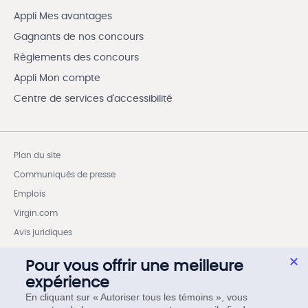
Appli Mes avantages
Gagnants de nos concours
Règlements des concours
Appli Mon compte
Centre de services d'accessibilité
Plan du site
Communiqués de presse
Emplois
Virgin.com
Avis juridiques
Vie privée et sécurité
Pour vous offrir une meilleure
Droits des Membres selon le Code des services sans fil
expérience
Paramètres des témoins
En cliquant sur « Autoriser tous les témoins », vous