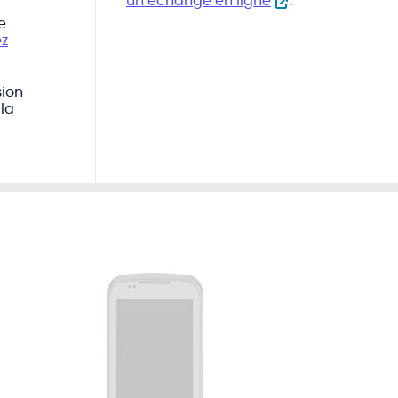
un échange en ligne
.
e
ez
sion
 la