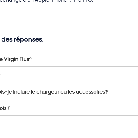
échange d'un Apple iPhone 17 Pro 1 TO.
 des réponses.
Virgin Plus?
?
s-je inclure le chargeur ou les accessoires?
ois ?