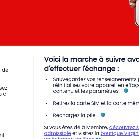
Voici la marche à suivre av
d'effectuer l'échange :
e de
Sauvegardez vos renseignements p
réinitialisez votre appareil en effaç
sez
contenu et les
paramètres.
tre
Retirez la carte SIM et la carte
mém
Rechargez la
pile.
Si vous êtes déjà Membre,
découvrez s
admissible
et visitez la
boutique Virgin
il