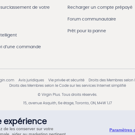
 surclassement de votre
Recharger un compte prépayé
Forum communautaire
Prêt pour la panne
telligent
uivi d’une commande
rgin.com
Avis juridiques
Vie privée et sécurité
Droits des Membres selon l
Droits des Membres selon le Code sur les services Internet simplifié
© Virgin Plus. Tous droits réservés.
15, avenue Asquith, 6e étage, Toronto, ON, M4W 1J7
e expérience
ez de les conserver sur votre
Paramètres 
imale, aider au marketing pertinent