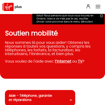
Salut! Nous pensons que vous vous trouvez en
Ontario, mais si ce n'est pas le cas, veuillez
choisir votre province dans le menu déroulant.
Soutien mobilité
Nous sommes là pour vous aider! Obtenez les
réponses à toutes vos questions, y compris les
téléphones, les forfaits, la facturation, les
interurbains, l’itinérance, et bien plus.
Vous voulez de l'aide avec
l’internet
ou
TV
?
Aide - Téléphone, garantie
et réparations