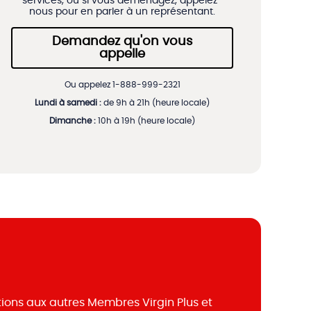
services, ou si vous déménagez, appelez-
nous pour en parler à un représentant.
Demandez qu'on vous
appelle
Ou appelez 1-888-999-2321
Lundi à samedi :
de 9h à 21h (heure locale)
Dimanche :
10h à 19h (heure locale)
ons aux autres Membres Virgin Plus et