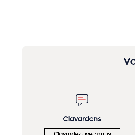
Vo
Clavardons
Clavardez avec nous