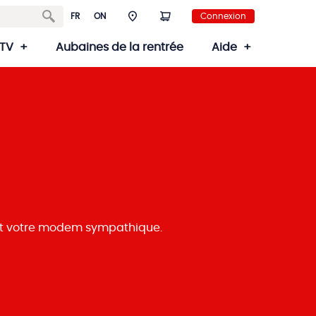
FR
ON
Connexion
TV
Aubaines de la rentrée
Aide
 et votre modem sympathique.